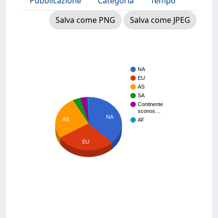
Pubblicazione
Categoria
Tempo
Salva come PNG
Salva come JPEG
NA
EU
AS
SA
Continente
sconos…
NA
AS
AF
EU