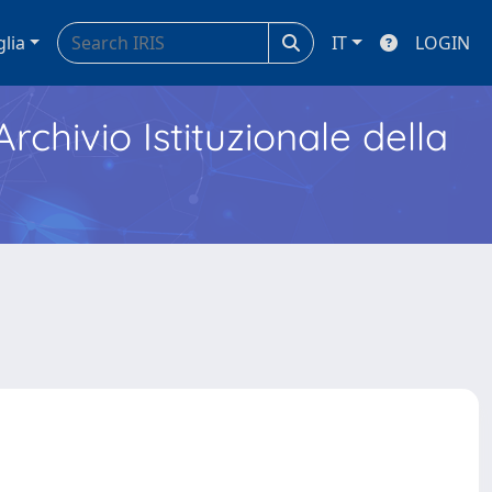
glia
IT
LOGIN
Archivio Istituzionale della