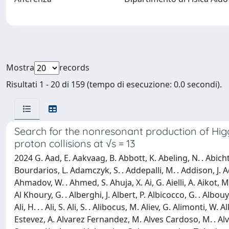
Mostra
records
Risultati 1 - 20 di 159 (tempo di esecuzione: 0.0 secondi).
Search for the nonresonant production of Higgs
proton collisions at √s = 13
2024 G. Aad, E. Aakvaag, B. Abbott, K. Abeling, N. . Abicht, S. . Abidi, M. Aboelela, A. Aboulhorma, H. Abramowicz, H. Abreu, Y. Abulaiti, B. . Acharya, A. Ackermann, C. Adam Bourdarios, L. Adamczyk, S. . Addepalli, M. . Addison, J. Adelman, A. Adiguzel, T. Adye, A. . Affolder, Y. Afik, M. . Agaras, J. Agarwala, A. Aggarwal, C. Agheorghiesei, A. Ahmad, F. Ahmadov, W. . Ahmed, S. Ahuja, X. Ai, G. Aielli, A. Aikot, M. Ait Tamlihat, B. Aitbenchikh, I. Aizenberg, M. Akbiyik, T. . . Åkesson, A. . Akimov, D. Akiyama, N. . Akolkar, S. Aktas, K. Al Khoury, G. . Alberghi, J. Albert, P. Albicocco, G. . Albouy, S. Alderweireldt, Z. . Alegria, M. Aleksa, I. . Aleksandrov, C. Alexa, T. Alexopoulos, F. Alfonsi, M. Algren, M. Alhroob, B. Ali, H. . . Ali, S. Ali, S. . Alibocus, M. Aliev, G. Alimonti, W. Alkakhi, C. Allaire, B. . . Allbrooke, J. . Allen, C. . Allendes Flores, P. . Allport, A. Aloisio, F. Alonso, C. Alpigiani, M. Alvarez Estevez, A. Alvarez Fernandez, M. Alves Cardoso, M. . Alviggi, M. Aly, Y. Amaral Coutinho, A. Ambler, C. Amelung, M. Amerl, C. . Ames, D. Amidei, K. . Amirie, S. . Amor Dos Santos, K. . Amos, V. Ananiev, C. Anastopoulos, T. Andeen, J. . Anders, S. . Andrean, A. Andreazza, S. Angelidakis, A. Angerami, A. . Anisenkov, A. Annovi, C. Antel, M. . Anthony, E. Antipov, M. Antonelli, F. Anulli, M. Aoki, T. Aoki, J. . Aparisi Pozo, M. . Aparo, L. Aperio Bella, C. Appelt, A. Apyan, S. . Arbiol Val, C. Arcangeletti, A. . . Arce, E. Arena, J. Arguin, S. Argyropoulos, J.-. Arling, O. Arnaez, H. Arnold, G. Artoni, H. Asada, K. Asai, S. Asai, N. . Asbah, K. Assamagan, R. Astalos, S. Atashi, R. . Atkin, M. Atkinson, H. Atmani, P. . Atmasiddha, K. Augsten, S. Auricchio, A. . Auriol, V. . Austrup, G. Avolio, K. Axiotis, G. Azuelos, D. Babal, H. Bachacou, K. Bachas, A. Bachiu, F. Backman, A. Badea, T. . Baer, P. Bagnaia, M. Bahmani, D. Bahner, K. Bai, A. . Bailey, J. . Baines, L. Baines, O. . Baker, E. Bakos, D. Bakshi Gupta, V. Balakrishnan, R. Balasubramanian, E. . Baldin, P. Balek, E. Ballabene, F. Balli, L. . Baltes, W. . Balunas, J. Balz, E. Banas, M. Bandieramonte, A. Bandyopadhyay, S. Bansal, L. Barak, M. Barakat, E. . Barberio, D. Barberis, M. Barbero, M. . Barel, K. . Barends, T. Barillari, M. Barisits, T. Barklow, P. Baron, D. . Baron Moreno, A. Baroncelli, G. Barone, A. . Barr, J. . Barr, F. Barreiro, J. Barreiro Guimarães da Costa, U. Barron, M. . Barros Teixeira, S. Barsov, F. Bartels, R. Bartoldus, A. . Barton, P. Bartos, A. Basan, M. Baselga, A. Bassalat, M. . Basso, R. . Bates, S. Batlamous, B. Batool, M. Battaglia, D. Battulga, M. Bauce, M. Bauer, P. Bauer, L. . Bazzano Hurrell, J. . Beacham, T. Beau, J. . Beaucamp, P. . Beauchemin, P. Bechtle, H. . Beck, K. Becker, A. . Beddall, V. . Bednyakov, C. . Bee, L. . Beemster, T. . Beermann, M. Begalli, M. Begel, A. Behera, J. . Behr, J. . Beirer, F. Beisiegel, M. Belfkir, G. Bella, L. Bellagamba, A. Bellerive, P. Bellos, K. Beloborodov, D. Benchekroun, F. Bendebba, Y. Benhammou, K. . Benkendorfer, L. Beresford, M. Beretta, E. Bergeaas Kuutmann, N. Berger, B. Bergmann, J. Beringer, G. Bernardi, C. Bernius, F. . Bernlochner, F. Bernon, A. Berrocal Guardia, T. Berry, P. Berta, A. Berthold, S. Bethke, A. Betti, A. . Bevan, N. . Bhalla, M. Bhamjee, S. Bhatta, D. . Bhattacharya, P. Bhattarai, K. . Bhide, V. . Bho