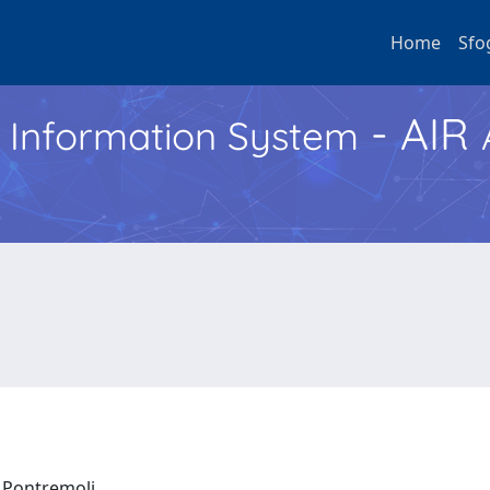
Home
Sfo
- AIR
h Information System
o Pontremoli