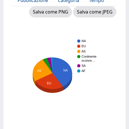
Pubblicazione
Categoria
Tempo
Salva come PNG
Salva come JPEG
NA
EU
AS
Continente
sconos…
SA
NA
AS
AF
EU