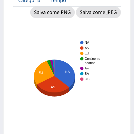
Categoria
Tempo
Salva come PNG
Salva come JPEG
NA
AS
EU
Continente
sconos…
AF
NA
EU
SA
OC
AS