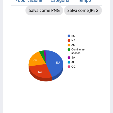
Pubblicazione
Categoria
Tempo
Salva come PNG
Salva come JPEG
EU
NA
AS
Continente
sconos…
SA
AS
AF
EU
OC
NA