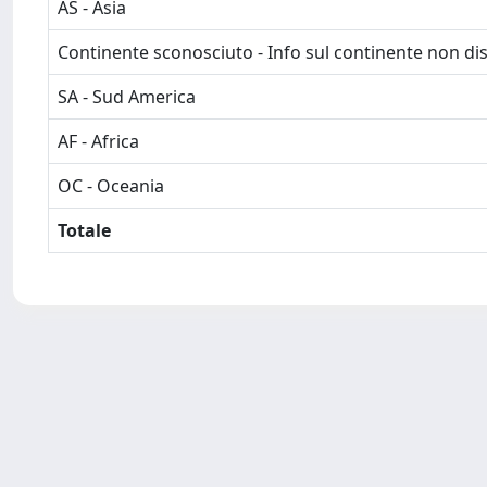
AS - Asia
Continente sconosciuto - Info sul continente non dis
SA - Sud America
AF - Africa
OC - Oceania
Totale
Powered by
IRIS
-
about IRIS
-
Utilizzo dei cookie