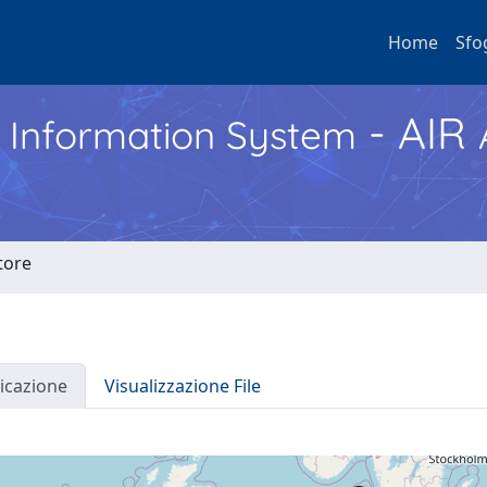
Home
Sfo
- AIR
h Information System
atore
icazione
Visualizzazione File