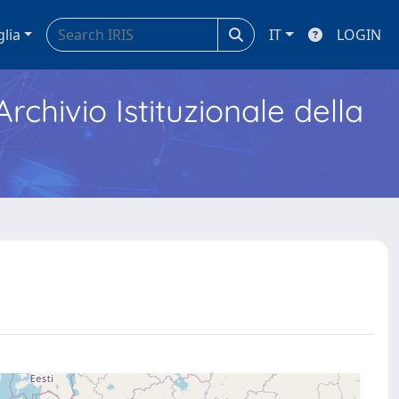
glia
IT
LOGIN
Archivio Istituzionale della