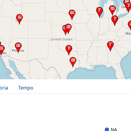
oria
Tempo
NA