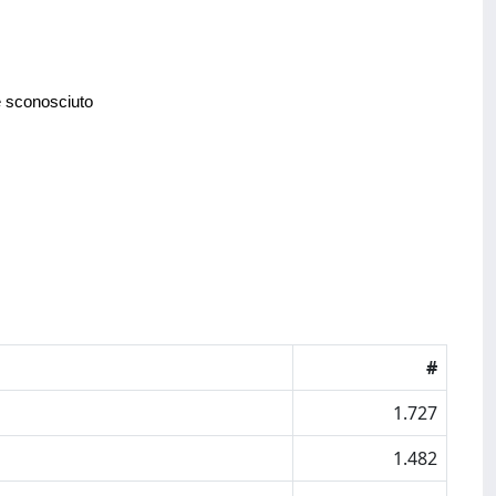
e sconosciuto
#
1.727
1.482