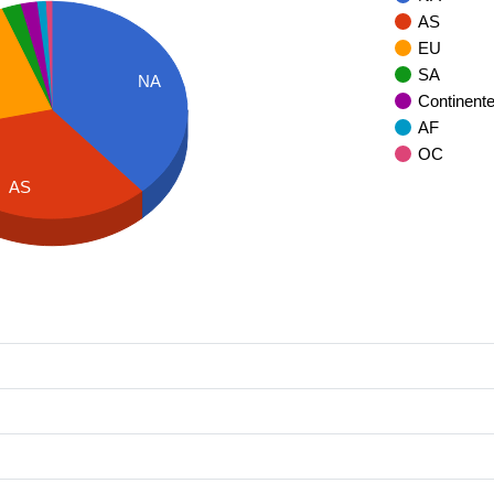
AS
EU
SA
NA
Continent
AF
OC
AS