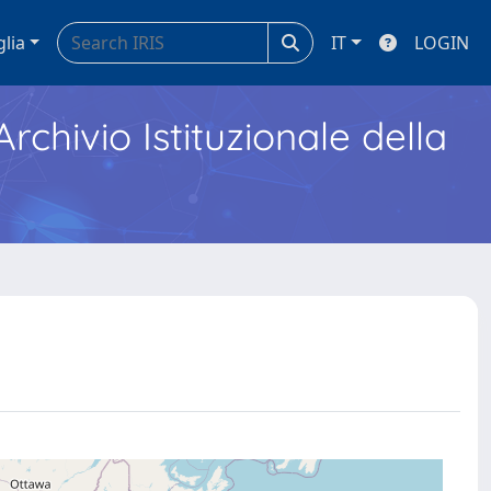
glia
IT
LOGIN
Archivio Istituzionale della