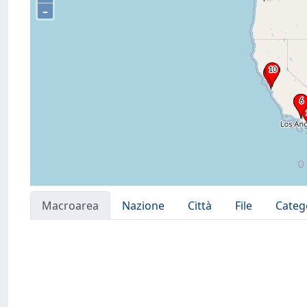
–
Macroarea
Nazione
Città
File
Categ