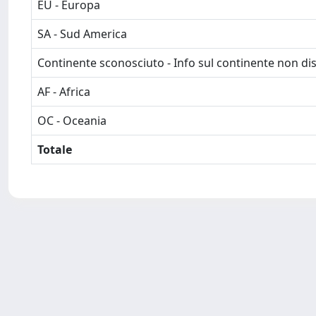
EU - Europa
SA - Sud America
Continente sconosciuto - Info sul continente non dis
AF - Africa
OC - Oceania
Totale
Powered by
IRIS
-
about IRIS
-
Utilizzo dei cookie