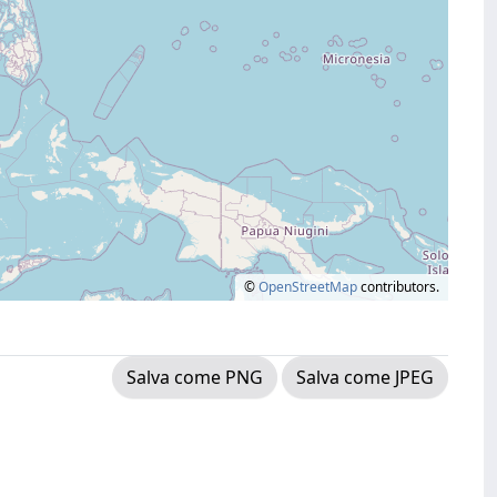
©
OpenStreetMap
contributors.
Salva come PNG
Salva come JPEG