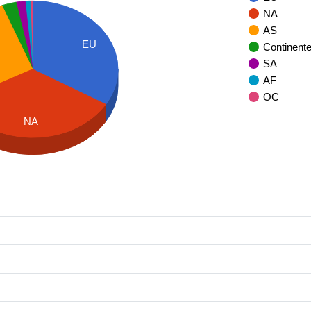
NA
AS
EU
Continent
SA
AF
OC
NA