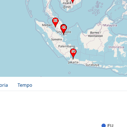
oria
Tempo
EU