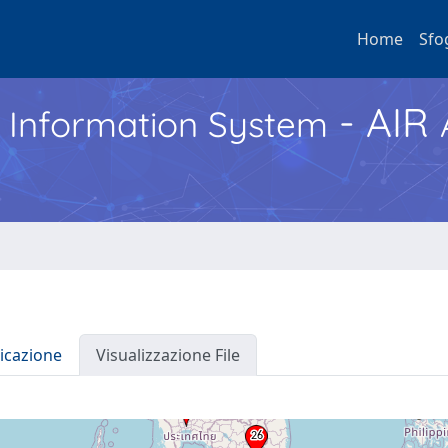
Home
Sfo
- AIR
h Information System
icazione
Visualizzazione File