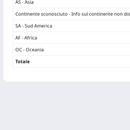
AS - Asia
Continente sconosciuto - Info sul continente non dis
SA - Sud America
AF - Africa
OC - Oceania
Totale
Powered by
IRIS
-
about IRIS
-
Utilizzo dei cookie