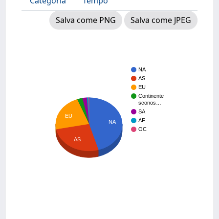
Categoria
Tempo
Salva come PNG
Salva come JPEG
NA
AS
EU
Continente
sconos…
SA
EU
AF
NA
OC
AS