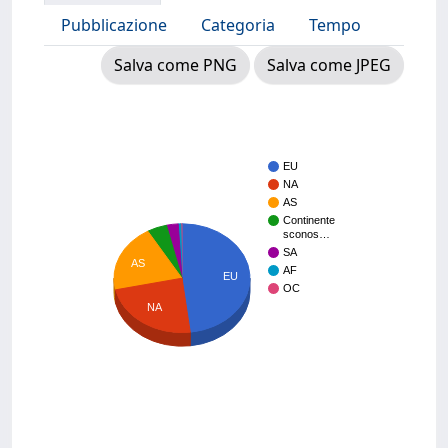
Pubblicazione
Categoria
Tempo
Salva come PNG
Salva come JPEG
EU
NA
AS
Continente
sconos…
SA
AS
AF
EU
OC
NA