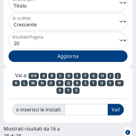
In ordine:
Risultati/Pagina
Vai a:
0-9
A
B
C
D
E
F
G
H
I
J
K
L
M
N
O
P
Q
R
S
T
U
V
W
X
Y
Z
o inserisci le iniziali:
Mostrati risultati da 16 a
28 di 28