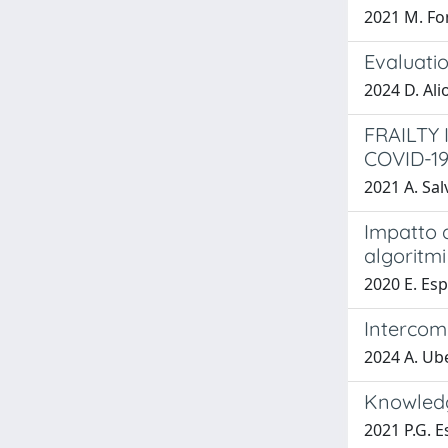
2021 M. Fo
Evaluati
2024 D. Ali
FRAILTY
COVID-1
2021 A. Sal
Impatto d
algoritmi
2020 E. Esp
Intercom
2024 A. Ub
Knowledg
2021 P.G. E