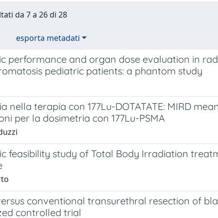
tati da 7 a 26 di 28
esporta metadati
c performance and organ dose evaluation in radio
omatosis pediatric patients: a phantom study
i
ia nella terapia con 177Lu-DOTATATE: MIRD mean 
ioni per la dosimetria con 177Lu-PSMA
duzzi
c feasibility study of Total Body Irradiation tr
e
rto
ersus conventional transurethral resection of bla
d controlled trial