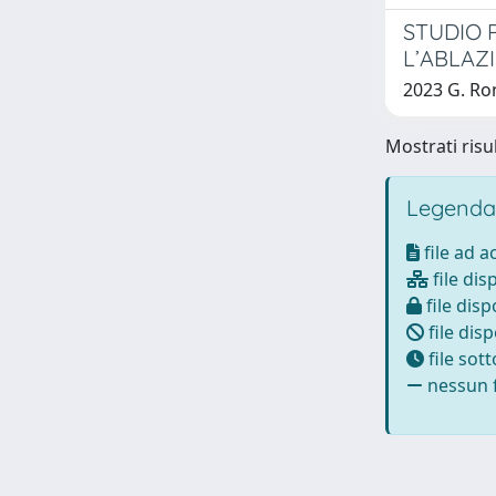
STUDIO 
L’ABLAZ
2023 G. Ro
Mostrati risul
Legenda
file ad 
file dis
file disp
file disp
file sot
nessun f