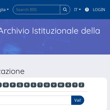
glia
IT
LOGIN
Archivio Istituzionale della
zzazione
O
P
Q
R
S
T
U
V
W
X
Y
Z