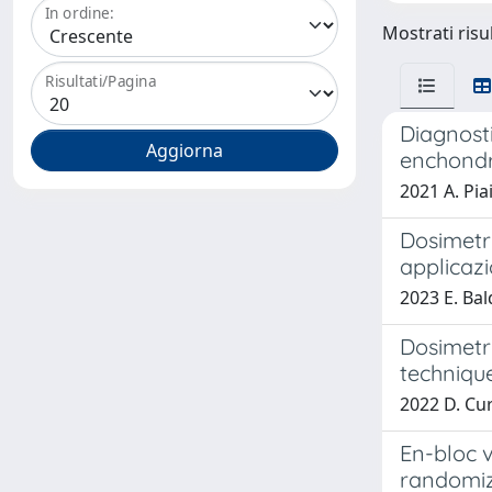
In ordine:
Mostrati risul
Risultati/Pagina
Diagnosti
enchondr
2021 A. Pia
Dosimetr
applicaz
2023 E. Bal
Dosimetri
techniqu
2022 D. Cu
En-bloc v
randomize