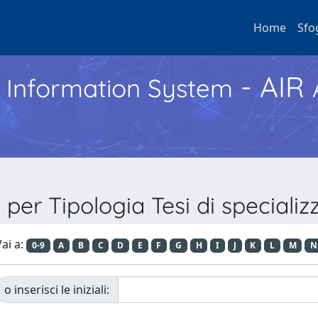
Home
Sfo
- AIR
h Information System
 per Tipologia Tesi di speciali
ai a:
0-9
A
B
C
D
E
F
G
H
I
J
K
L
M
N
o inserisci le iniziali: