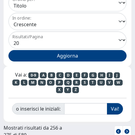
In ordine:
Risultati/Pagina
Vai a:
0-9
A
B
C
D
E
F
G
H
I
J
K
L
M
N
O
P
Q
R
S
T
U
V
W
X
Y
Z
o inserisci le iniziali:
Mostrati risultati da 256 a
275 di 580