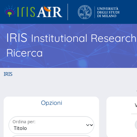
IRIS
Institutional Researc
Ricerca
IRIS
Opzioni
V
Ordina per: