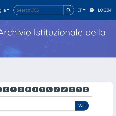
glia
IT
LOGIN
Archivio Istituzionale della
n
O
P
Q
R
S
T
U
V
W
X
Y
Z