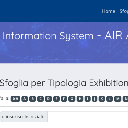
Home
Sfo
- AIR
h Information System
Sfoglia per Tipologia Exhibitio
ai a:
0-9
A
B
C
D
E
F
G
H
I
J
K
L
M
N
o inserisci le iniziali: