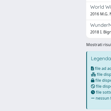
World Wi
2016 M.G. No
Wunder
2018 I. Bign
Mostrati risul
Legenda
file ad 
file dis
file disp
file disp
file sot
nessun f