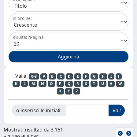
In ordine:
Risultati/Pagina
Vai a:
0-9
A
B
C
D
E
F
G
H
I
J
K
L
M
N
O
P
Q
R
S
T
U
V
W
X
Y
Z
o inserisci le iniziali:
Mostrati risultati da 3.161
a 3.180 di 6.545