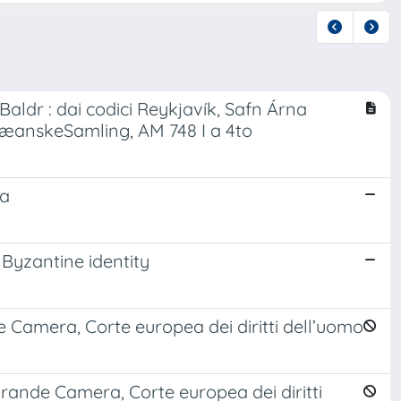
 Baldr : dai codici Reykjavík, Safn Árna
anskeSamling, AM 748 I a 4to
ma
Byzantine identity
 Camera, Corte europea dei diritti dell’uomo
, Grande Camera, Corte europea dei diritti