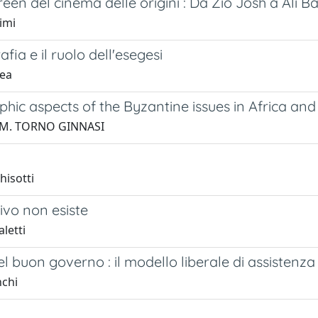
reen del cinema delle origini : Da Zio Josh a Ali 
imi
afia e il ruolo dell'esegesi
rea
hic aspects of the Byzantine issues in Africa and
C.M. TORNO GINNASI
a
hisotti
tivo non esiste
aletti
el buon governo : il modello liberale di assistenza
nchi