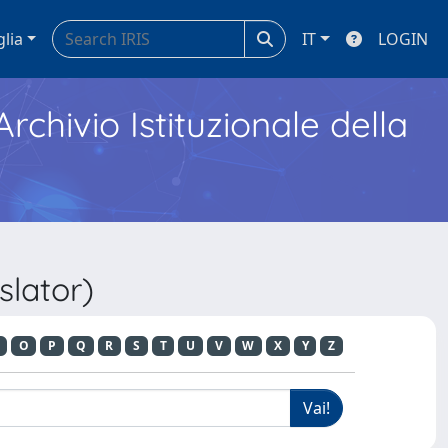
glia
IT
LOGIN
Archivio Istituzionale della
slator)
O
P
Q
R
S
T
U
V
W
X
Y
Z