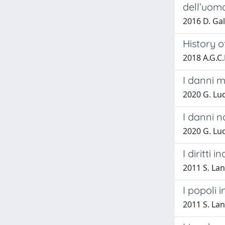
dell’uom
2016 D. Gal
History o
2018 A.G.
I danni m
2020 G. Lu
I danni n
2020 G. Lu
I diritti
2011 S. Lan
I popoli i
2011 S. Lan