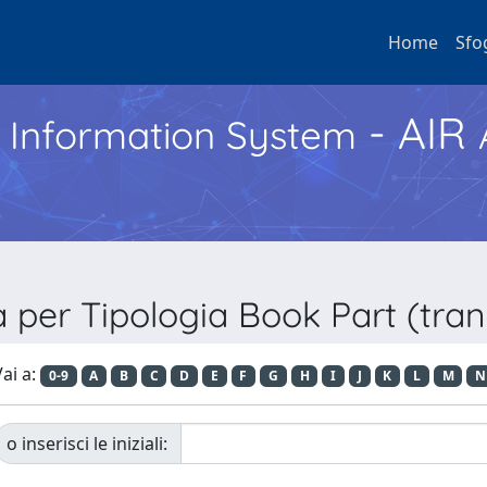
Home
Sfo
- AIR
h Information System
a per Tipologia Book Part (tran
ai a:
0-9
A
B
C
D
E
F
G
H
I
J
K
L
M
N
o inserisci le iniziali: