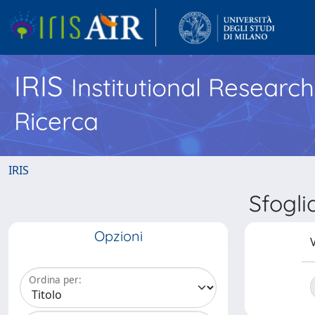
IRIS
Institutional Researc
Ricerca
IRIS
Sfogli
Opzioni
V
Ordina per: