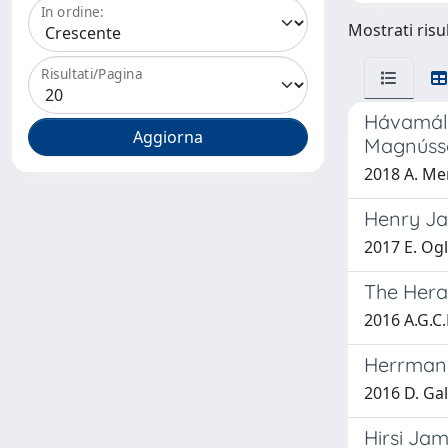
In ordine:
Mostrati risu
Risultati/Pagina
Hávamál e
Magnússo
2018 A. Mer
Henry Ja
2017 E. Ogl
The Herac
2016 A.G.
Herrmann
2016 D. Gal
Hirsi Jam