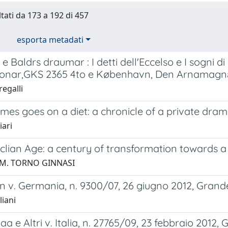
ltati da 173 a 192 di 457
esporta metadati
 Baldrs draumar : I detti dell'Eccelso e I sogni di
nar,GKS 2365 4to e København, Den Arnamagnæ
egalli
mes goes on a diet: a chronicle of a private dra
iari
lian Age: a century of transformation towards a 
C.M. TORNO GINNASI
 v. Germania, n. 9300/07, 26 giugno 2012, Grande
liani
aa e Altri v. Italia, n. 27765/09, 23 febbraio 2012