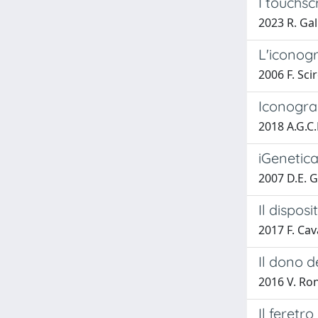
I touchsc
2023 R. Gal
L'iconogr
2006 F. Sci
Iconograp
2018 A.G.
iGenetic
2007 D.E. G
Il disposi
2017 F. Cav
Il dono d
2016 V. Ro
Il feretro