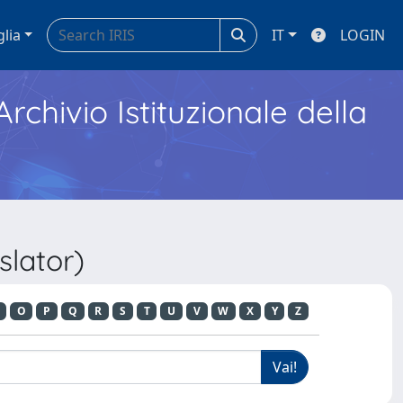
glia
IT
LOGIN
Archivio Istituzionale della
slator)
O
P
Q
R
S
T
U
V
W
X
Y
Z