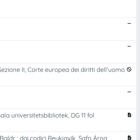
Sezione II, Corte europea dei diritti dell’uomo
la universitetsbibliotek, DG 11 fol
 Baldr : dai codici Reykjavík, Safn Árna