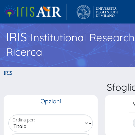
IRIS
Institutional Researc
Ricerca
IRIS
Sfogli
Opzioni
V
Ordina per: