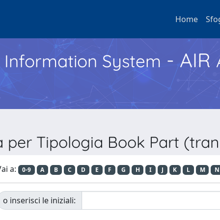
Home
Sfo
- AIR
h Information System
a per Tipologia Book Part (tran
ai a:
0-9
A
B
C
D
E
F
G
H
I
J
K
L
M
N
o inserisci le iniziali: