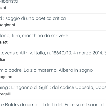
liberista
nchi
 : saggio di una poetica critica
Oggionni
no, film, macchina da scrivere
aletti
evens e Altri v. Italia, n. 18640/10, 4 marzo 2014, 
liani
mio padre, Lo zio materno, Albero in sogno
vagnino
ing : L'inganno di Gylfi : dal codice Uppsala, Uppsa
egalli
 Baldrs draumar : I detti dell'Eccelso e I sogni di