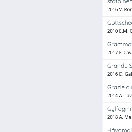
stato neo
2016 V. Ro
Gottsched
2010 E.M. 
Grammofo
2017 F. Cav
Grande St
2016 D. Gal
Grazie a 
2014 A. La
Gylfaginn
2018 A. Mer
Hávamál e