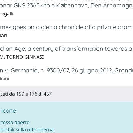
nar,GKS 2365 4to e København, Den Arnamagnæ
egalli
mes goes on a diet: a chronicle of a private dra
iari
lian Age: a century of transformation towards a 
C.M. TORNO GINNASI
 v. Germania, n. 9300/07, 26 giugno 2012, Grande
liani
ltati da 157 a 176 di 457
 icone
accesso aperto
ponibili sulla rete interna