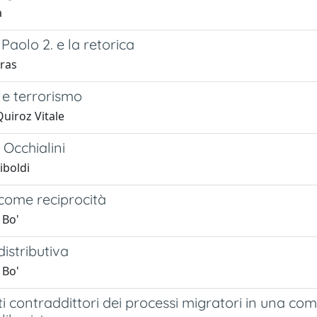
a
Paolo 2. e la retorica
bras
 e terrorismo
uiroz Vitale
Occhialini
iboldi
 come reciprocità
 Bo'
distributiva
 Bo'
ti contraddittori dei processi migratori in una c