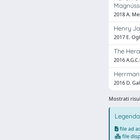
Magnússo
2018 A. Mer
Henry Ja
2017 E. Ogl
The Herac
2016 A.G.
Herrmann
2016 D. Gal
Mostrati risu
Legenda
file ad 
file dis