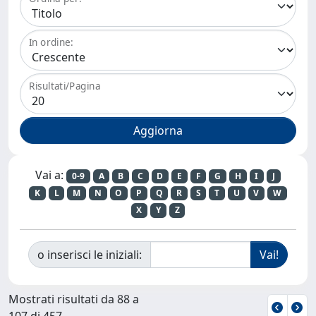
In ordine:
Risultati/Pagina
Vai a:
0-9
A
B
C
D
E
F
G
H
I
J
K
L
M
N
O
P
Q
R
S
T
U
V
W
X
Y
Z
o inserisci le iniziali:
Mostrati risultati da 88 a
107 di 457