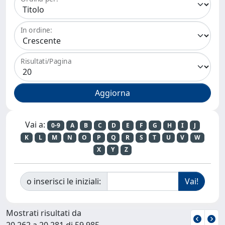
In ordine:
Risultati/Pagina
Vai a:
0-9
A
B
C
D
E
F
G
H
I
J
K
L
M
N
O
P
Q
R
S
T
U
V
W
X
Y
Z
o inserisci le iniziali:
Mostrati risultati da
20.262 a 20.281 di 59.985