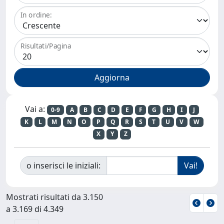
In ordine:
Risultati/Pagina
Vai a:
0-9
A
B
C
D
E
F
G
H
I
J
K
L
M
N
O
P
Q
R
S
T
U
V
W
X
Y
Z
o inserisci le iniziali:
Mostrati risultati da 3.150
a 3.169 di 4.349