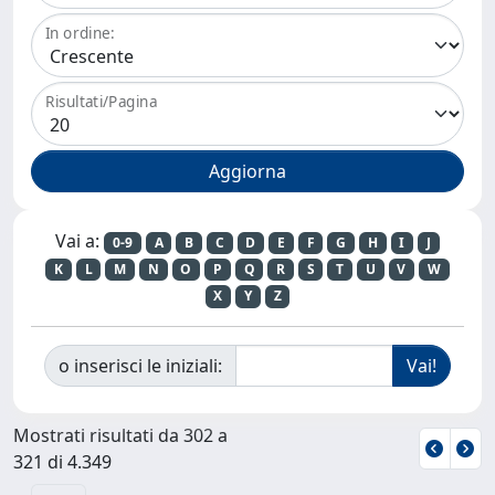
In ordine:
Risultati/Pagina
Vai a:
0-9
A
B
C
D
E
F
G
H
I
J
K
L
M
N
O
P
Q
R
S
T
U
V
W
X
Y
Z
o inserisci le iniziali:
Mostrati risultati da 302 a
321 di 4.349