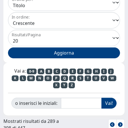
In ordine:
Risultati/Pagina
Vai a:
0-9
A
B
C
D
E
F
G
H
I
J
K
L
M
N
O
P
Q
R
S
T
U
V
W
X
Y
Z
o inserisci le iniziali:
Mostrati risultati da 289 a
308 di 447