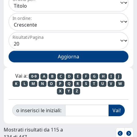
In ordine:
Risultati/Pagina
Vai a:
0-9
A
B
C
D
E
F
G
H
I
J
K
L
M
N
O
P
Q
R
S
T
U
V
W
X
Y
Z
o inserisci le iniziali:
Mostrati risultati da 115 a
134 di 447