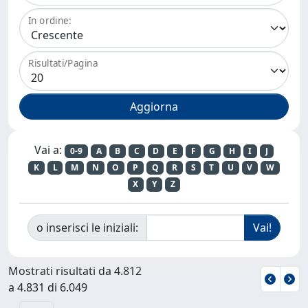
In ordine:
Risultati/Pagina
Vai a:
0-9
A
B
C
D
E
F
G
H
I
J
K
L
M
N
O
P
Q
R
S
T
U
V
W
X
Y
Z
o inserisci le iniziali:
Mostrati risultati da 4.812
a 4.831 di 6.049