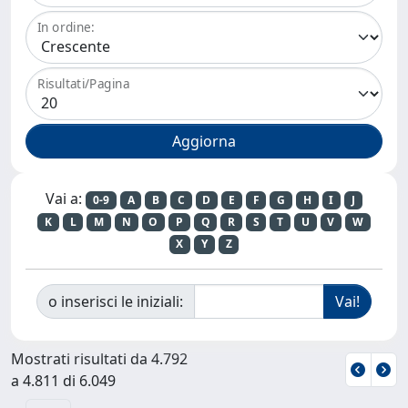
In ordine:
Risultati/Pagina
Vai a:
0-9
A
B
C
D
E
F
G
H
I
J
K
L
M
N
O
P
Q
R
S
T
U
V
W
X
Y
Z
o inserisci le iniziali:
Mostrati risultati da 4.792
a 4.811 di 6.049