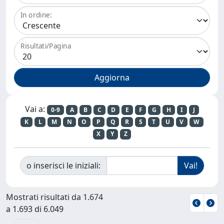
In ordine:
Risultati/Pagina
Vai a:
0-9
A
B
C
D
E
F
G
H
I
J
K
L
M
N
O
P
Q
R
S
T
U
V
W
X
Y
Z
o inserisci le iniziali:
Mostrati risultati da 1.674
a 1.693 di 6.049