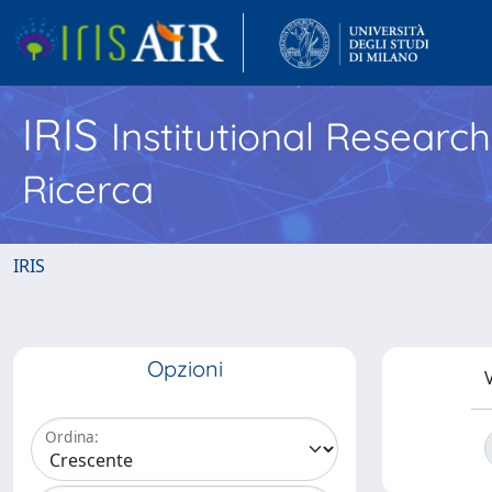
IRIS
Institutional Researc
Ricerca
IRIS
Opzioni
V
Ordina: