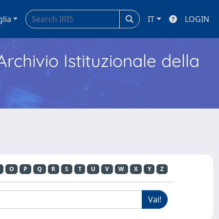
glia
IT
LOGIN
Archivio Istituzionale della
O
P
Q
R
S
T
U
V
W
X
Y
Z