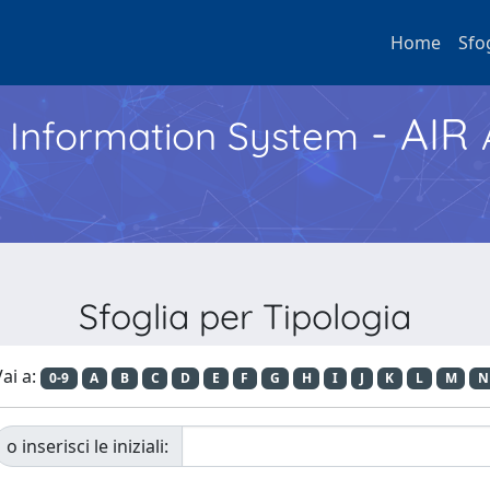
Home
Sfo
- AIR
h Information System
Sfoglia per Tipologia
ai a:
0-9
A
B
C
D
E
F
G
H
I
J
K
L
M
N
o inserisci le iniziali: