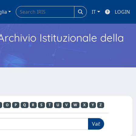
glia
IT
LOGIN
Archivio Istituzionale della
O
P
Q
R
S
T
U
V
W
X
Y
Z