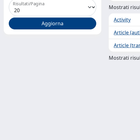
Risultati/Pagina
Mostrati risul
Activity
Article (au
Article (tra
Mostrati risul