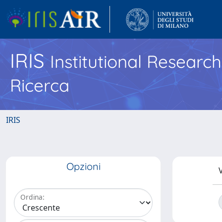
IRIS
Institutional Researc
Ricerca
IRIS
Opzioni
V
Ordina: