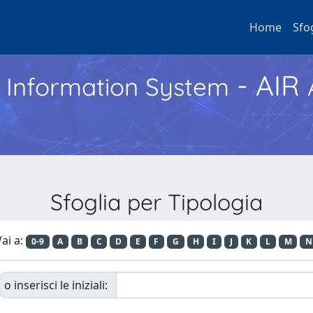
Home
Sfo
- AIR
h Information System
Sfoglia per Tipologia
ai a:
0-9
A
B
C
D
E
F
G
H
I
J
K
L
M
N
o inserisci le iniziali: