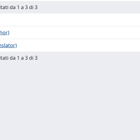
tati da 1 a 3 di 3
thor)
nslator)
tati da 1 a 3 di 3