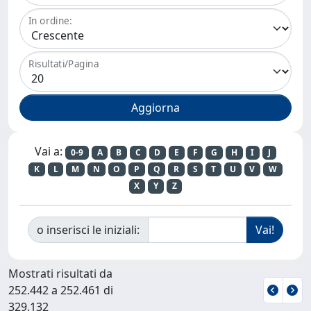
In ordine:
Risultati/Pagina
Vai a:
0-9
A
B
C
D
E
F
G
H
I
J
K
L
M
N
O
P
Q
R
S
T
U
V
W
X
Y
Z
o inserisci le iniziali:
Mostrati risultati da
252.442 a 252.461 di
329.132