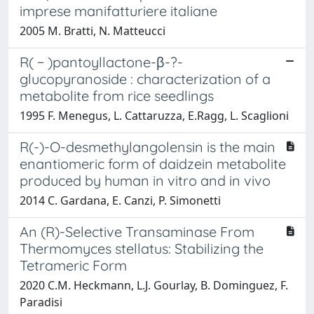
imprese manifatturiere italiane
2005 M. Bratti, N. Matteucci
R( − )pantoyllactone-β-?-
glucopyranoside : characterization of a
metabolite from rice seedlings
1995 F. Menegus, L. Cattaruzza, E.Ragg, L. Scaglioni
R(-)-O-desmethylangolensin is the main
enantiomeric form of daidzein metabolite
produced by human in vitro and in vivo
2014 C. Gardana, E. Canzi, P. Simonetti
An (R)-Selective Transaminase From
Thermomyces stellatus: Stabilizing the
Tetrameric Form
2020 C.M. Heckmann, L.J. Gourlay, B. Dominguez, F.
Paradisi