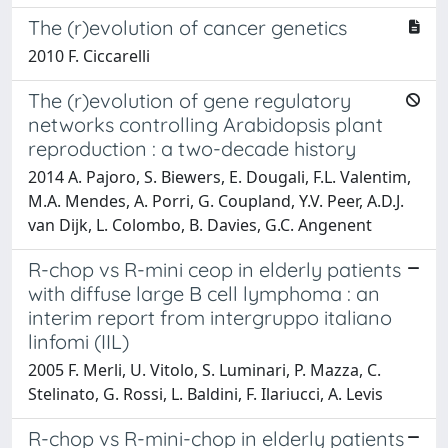
The (r)evolution of cancer genetics
2010 F. Ciccarelli
The (r)evolution of gene regulatory
networks controlling Arabidopsis plant
reproduction : a two-decade history
2014 A. Pajoro, S. Biewers, E. Dougali, F.L. Valentim,
M.A. Mendes, A. Porri, G. Coupland, Y.V. Peer, A.D.J.
van Dijk, L. Colombo, B. Davies, G.C. Angenent
R-chop vs R-mini ceop in elderly patients
with diffuse large B cell lymphoma : an
interim report from intergruppo italiano
linfomi (IIL)
2005 F. Merli, U. Vitolo, S. Luminari, P. Mazza, C.
Stelinato, G. Rossi, L. Baldini, F. Ilariucci, A. Levis
R-chop vs R-mini-chop in elderly patients