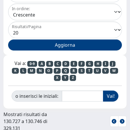
In ordine:
Risultati/Pagina
Vai a:
0-9
A
B
C
D
E
F
G
H
I
J
K
L
M
N
O
P
Q
R
S
T
U
V
W
X
Y
Z
o inserisci le iniziali:
Mostrati risultati da
130.727 a 130.746 di
329.131