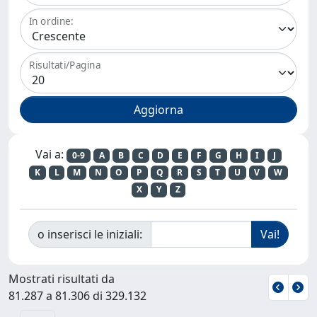
In ordine:
Risultati/Pagina
Vai a:
0-9
A
B
C
D
E
F
G
H
I
J
K
L
M
N
O
P
Q
R
S
T
U
V
W
X
Y
Z
o inserisci le iniziali:
Mostrati risultati da
81.287 a 81.306 di 329.132