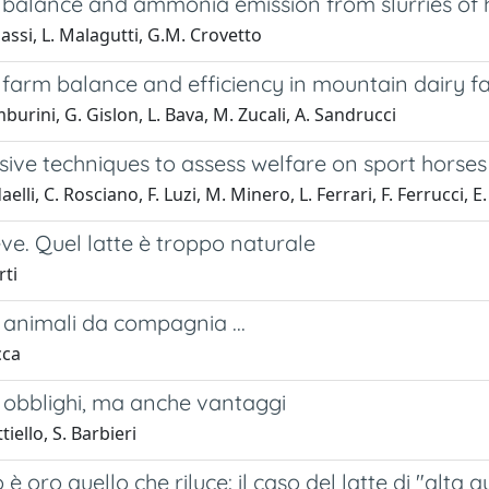
balance and ammonia emission from slurries of he
assi, L. Malagutti, G.M. Crovetto
 farm balance and efficiency in mountain dairy f
burini, G. Gislon, L. Bava, M. Zucali, A. Sandrucci
ive techniques to assess welfare on sport horses
elli, C. Rosciano, F. Luzi, M. Minero, L. Ferrari, F. Ferrucci, 
ve. Quel latte è troppo naturale
rti
 animali da compagnia ...
cca
 obblighi, ma anche vantaggi
iello, S. Barbieri
 è oro quello che riluce: il caso del latte di "alta 