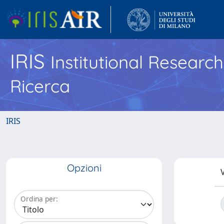
IRIS
Institutional Researc
Ricerca
IRIS
Opzioni
V
Ordina per: