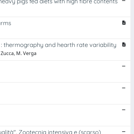
avy pigs fed diets with high fibre contents
arms
 : thermography and hearth rate variability
E. Zucca, M. Verga
qualità". Zootecnia intensiva e (scarso)