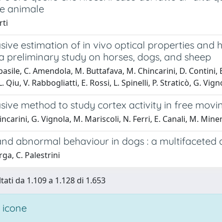
e animale
rti
sive estimation of in vivo optical properties a
a preliminary study on horses, dogs, and sheep
basile, C. Amendola, M. Buttafava, M. Chincarini, D. Contini, 
 L. Qiu, V. Rabbogliatti, E. Rossi, L. Spinelli, P. Straticò, G. Vign
ive method to study cortex activity in free movi
carini, G. Vignola, M. Mariscoli, N. Ferri, E. Canali, M. Minero,
nd abnormal behaviour in dogs : a multifaceted
ga, C. Palestrini
tati da 1.109 a 1.128 di 1.653
 icone