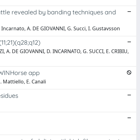
attle revealed by banding techniques and
D. Incarnato, A. DE GIOVANNI, G. Succi, I. Gustavsson
11;21)(q28;q12)
I, A. DE GIOVANNI, D. INCARNATO, G. SUCCI, E. CRIBIU,
 AWINHorse app
. Mattiello, E. Canali
esidues