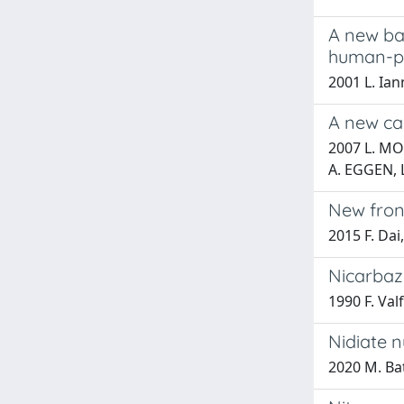
A new ba
human-pa
2001 L. Ian
A new cas
2007 L. MO
A. EGGEN, 
New fron
2015 F. Dai,
Nicarbazi
1990 F. Valf
Nidiate 
2020 M. Bat