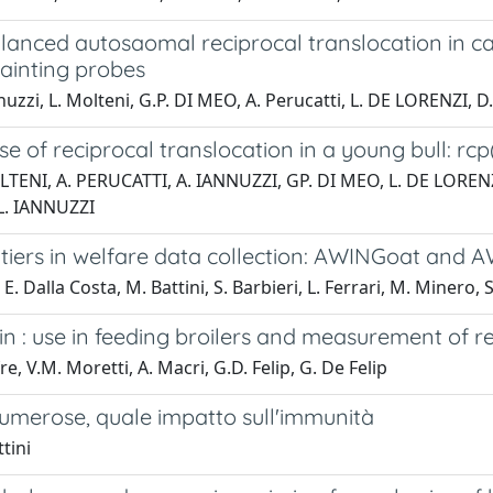
lanced autosaomal reciprocal translocation in c
inting probes
nuzzi, L. Molteni, G.P. DI MEO, A. Perucatti, L. DE LORENZI, 
e of reciprocal translocation in a young bull: rcp(
LTENI, A. PERUCATTI, A. IANNUZZI, GP. DI MEO, L. DE LORENZ
L. IANNUZZI
tiers in welfare data collection: AWINGoat and
 E. Dalla Costa, M. Battini, S. Barbieri, L. Ferrari, M. Minero, S
n : use in feeding broilers and measurement of r
re, V.M. Moretti, A. Macri, G.D. Felip, G. De Felip
numerose, quale impatto sull'immunità
tini