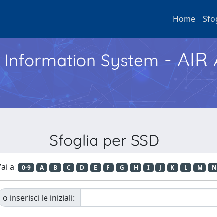
Home
Sfo
- AIR
h Information System
Sfoglia per SSD
ai a:
0-9
A
B
C
D
E
F
G
H
I
J
K
L
M
N
o inserisci le iniziali: