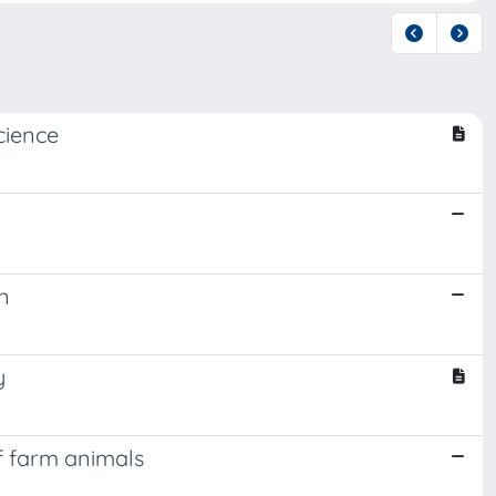
cience
n
y
f farm animals