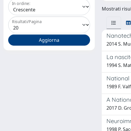
In ordine:
Mostrati risul
Risultati/Pagina
Nanotech
2014 S. Mur
La nascit
1994 S. Mat
National
1989 F. Val
A Nationa
2017 D. Grop
Neuroimm
1998 P. Sac