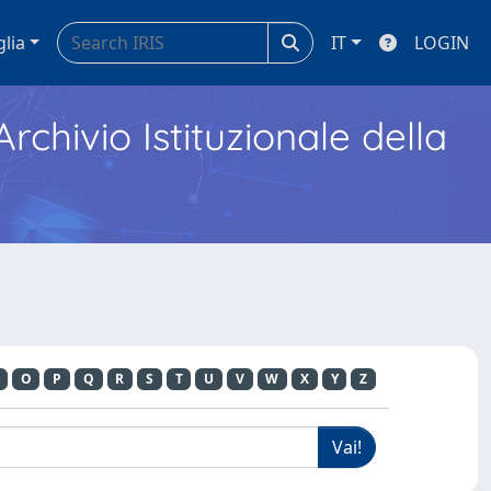
glia
IT
LOGIN
Archivio Istituzionale della
O
P
Q
R
S
T
U
V
W
X
Y
Z