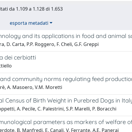
tati da 1.109 a 1.128 di 1.653
esporta metadati
nology and its applications in food and animal s
a, D. Carta, P.P. Roggero, F. Cheli, G.F. Greppi
a dei cerbiatti
tiello
 and community norms regulating feed productio
frè, A. Masoero, V.M. Moretti
l Census of Birth Weight in Purebred Dogs in Ital
petti, A. Pecile, C. Palestrini, S.P. Marelli, P. Boracchi
unological parameters as markers of welfare o
erdote, B. Manfredi, E. Canali, V. Ferrante, A.E. Panerai