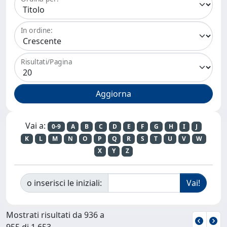
In ordine:
Risultati/Pagina
Vai a:
0-9
A
B
C
D
E
F
G
H
I
J
K
L
M
N
O
P
Q
R
S
T
U
V
W
X
Y
Z
o inserisci le iniziali:
Mostrati risultati da 936 a
955 di 1.653