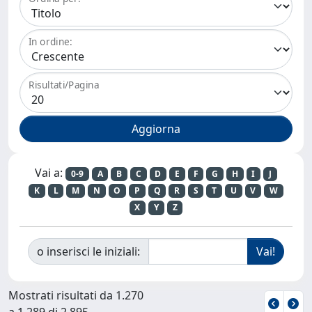
In ordine:
Risultati/Pagina
Vai a:
0-9
A
B
C
D
E
F
G
H
I
J
K
L
M
N
O
P
Q
R
S
T
U
V
W
X
Y
Z
o inserisci le iniziali:
Mostrati risultati da 1.270
a 1.289 di 2.895