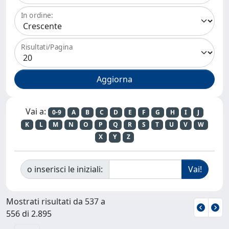
In ordine:
Risultati/Pagina
Vai a:
0-9
A
B
C
D
E
F
G
H
I
J
K
L
M
N
O
P
Q
R
S
T
U
V
W
X
Y
Z
o inserisci le iniziali:
Mostrati risultati da 537 a
556 di 2.895