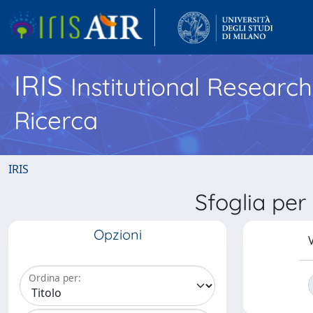
IRIS
Institutional Researc
Ricerca
IRIS
Sfoglia pe
Opzioni
V
Ordina per: