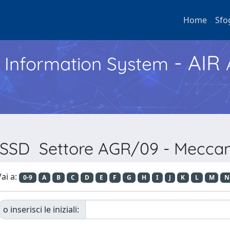
Home
Sfo
- AIR
h Information System
r SSD Settore AGR/09 - Meccan
ai a:
0-9
A
B
C
D
E
F
G
H
I
J
K
L
M
N
o inserisci le iniziali: