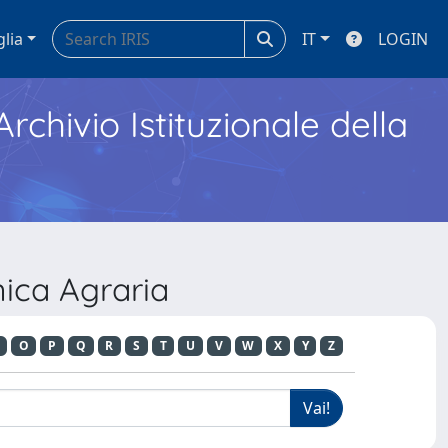
glia
IT
LOGIN
Archivio Istituzionale della
ica Agraria
O
P
Q
R
S
T
U
V
W
X
Y
Z