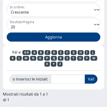
In ordine:
Risultati/Pagina
Vai a:
0-9
A
B
C
D
E
F
G
H
I
J
K
L
M
N
O
P
Q
R
S
T
U
V
W
X
Y
Z
o inserisci le iniziali:
Mostrati risultati da 1 a 1
di 1