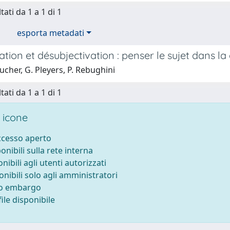
tati da 1 a 1 di 1
esporta metadati
ation et désubjectivation : penser le sujet dans la
cher, G. Pleyers, P. Rebughini
tati da 1 a 1 di 1
 icone
accesso aperto
ponibili sulla rete interna
onibili agli utenti autorizzati
onibili solo agli amministratori
to embargo
ile disponibile