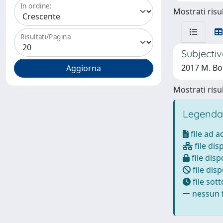
In ordine:
Mostrati risul
Risultati/Pagina
Subjectiv
2017 M. Bou
Mostrati risul
Legenda
file ad 
file dis
file disp
file disp
file sot
nessun f