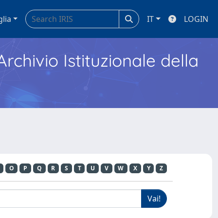
glia
IT
LOGIN
Archivio Istituzionale della
O
P
Q
R
S
T
U
V
W
X
Y
Z