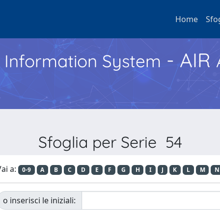
Home
Sfo
- AIR
h Information System
Sfoglia per Serie 54
ai a:
0-9
A
B
C
D
E
F
G
H
I
J
K
L
M
N
o inserisci le iniziali: