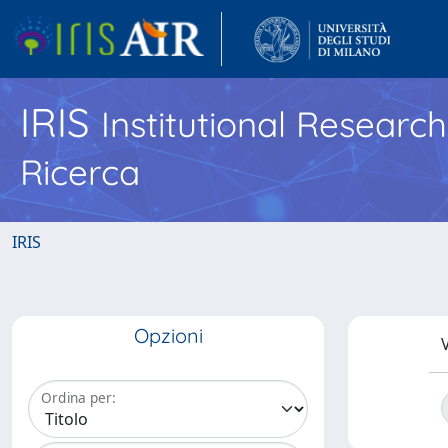
IRIS
Institutional Researc
Ricerca
IRIS
Opzioni
V
Ordina per: