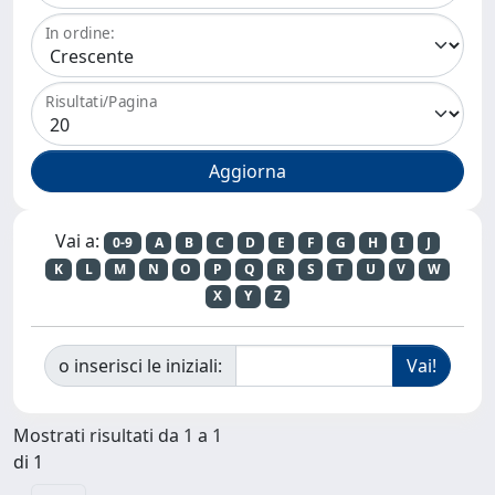
In ordine:
Risultati/Pagina
Vai a:
0-9
A
B
C
D
E
F
G
H
I
J
K
L
M
N
O
P
Q
R
S
T
U
V
W
X
Y
Z
o inserisci le iniziali:
Mostrati risultati da 1 a 1
di 1