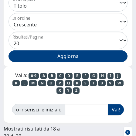
In ordine:
Risultati/Pagina
Vai a:
0-9
A
B
C
D
E
F
G
H
I
J
K
L
M
N
O
P
Q
R
S
T
U
V
W
X
Y
Z
o inserisci le iniziali:
Mostrati risultati da 18 a
20 di 20