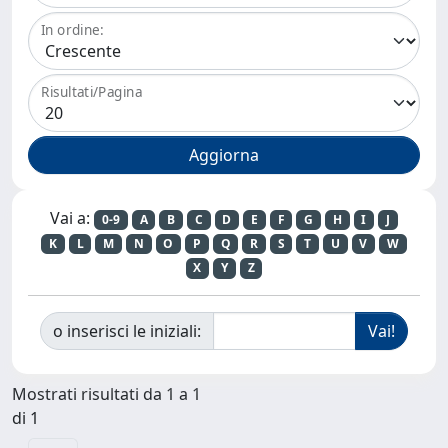
In ordine:
Risultati/Pagina
Vai a:
0-9
A
B
C
D
E
F
G
H
I
J
K
L
M
N
O
P
Q
R
S
T
U
V
W
X
Y
Z
o inserisci le iniziali:
Mostrati risultati da 1 a 1
di 1