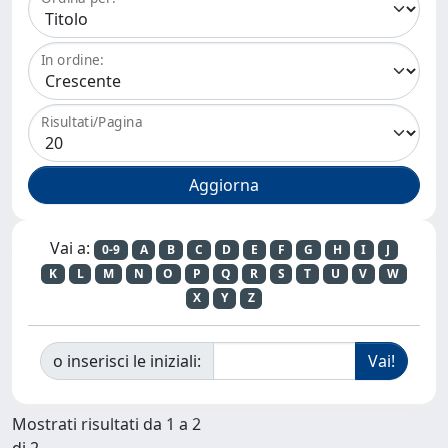
In ordine:
Risultati/Pagina
Vai a:
0-9
A
B
C
D
E
F
G
H
I
J
K
L
M
N
O
P
Q
R
S
T
U
V
W
X
Y
Z
o inserisci le iniziali:
Mostrati risultati da 1 a 2
di 2