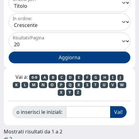
In ordine:
Risultati/Pagina
Vai a:
0-9
A
B
C
D
E
F
G
H
I
J
K
L
M
N
O
P
Q
R
S
T
U
V
W
X
Y
Z
o inserisci le iniziali:
Mostrati risultati da 1 a 2
di 2