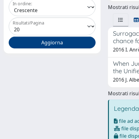
In ordine:
Mostrati risul
Risultati/Pagina
Surrogac
chance fo
2016 I. Anr
When Jud
the Unifi
2016 J. Albe
Mostrati risul
Legenda
file ad 
file dis
file disp