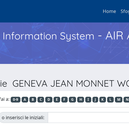
Home
Sfo
- AIR
h Information System
Serie GENEVA JEAN MONNET 
ai a:
0-9
A
B
C
D
E
F
G
H
I
J
K
L
M
N
o inserisci le iniziali: