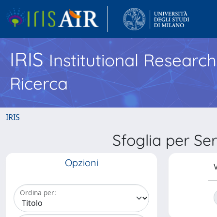
IRIS
Institutional Researc
Ricerca
IRIS
Sfoglia per 
Opzioni
V
Ordina per: