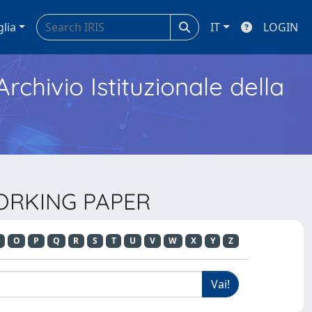
glia
IT
LOGIN
Archivio Istituzionale della
WORKING PAPER
O
P
Q
R
S
T
U
V
W
X
Y
Z