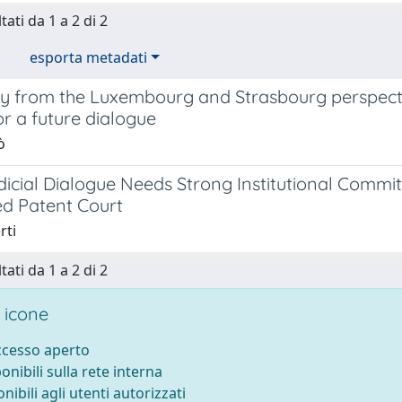
tati da 1 a 2 di 2
esporta metadati
y from the Luxembourg and Strasbourg perspecti
r a future dialogue
ò
icial Dialogue Needs Strong Institutional Commit
ed Patent Court
rti
tati da 1 a 2 di 2
 icone
accesso aperto
ponibili sulla rete interna
onibili agli utenti autorizzati