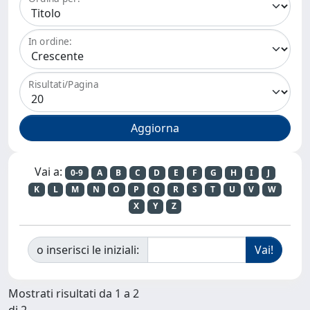
In ordine:
Risultati/Pagina
Vai a:
0-9
A
B
C
D
E
F
G
H
I
J
K
L
M
N
O
P
Q
R
S
T
U
V
W
X
Y
Z
o inserisci le iniziali:
Mostrati risultati da 1 a 2
di 2