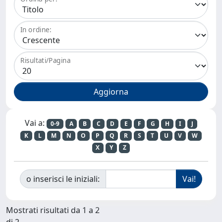
In ordine:
Risultati/Pagina
Vai a:
0-9
A
B
C
D
E
F
G
H
I
J
K
L
M
N
O
P
Q
R
S
T
U
V
W
X
Y
Z
o inserisci le iniziali:
Mostrati risultati da 1 a 2
di 2