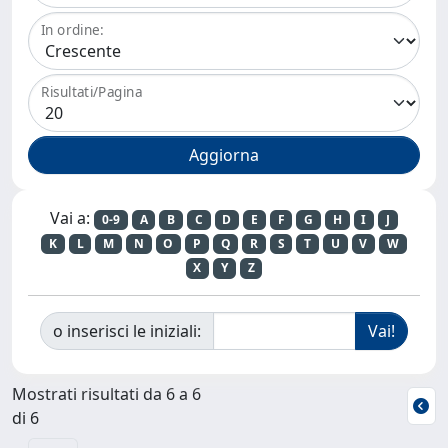
In ordine:
Risultati/Pagina
Vai a:
0-9
A
B
C
D
E
F
G
H
I
J
K
L
M
N
O
P
Q
R
S
T
U
V
W
X
Y
Z
o inserisci le iniziali:
Mostrati risultati da 6 a 6
di 6