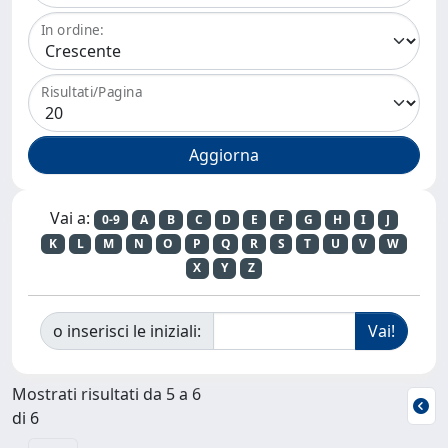
In ordine:
Risultati/Pagina
Vai a:
0-9
A
B
C
D
E
F
G
H
I
J
K
L
M
N
O
P
Q
R
S
T
U
V
W
X
Y
Z
o inserisci le iniziali:
Mostrati risultati da 5 a 6
di 6