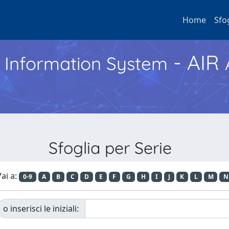
Home
Sfo
- AIR
h Information System
Sfoglia per Serie
ai a:
0-9
A
B
C
D
E
F
G
H
I
J
K
L
M
N
o inserisci le iniziali: