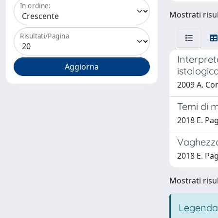
In ordine:
Mostrati risul
Risultati/Pagina
Interpret
istologic
2009 A. Conz
Temi di m
2018 E. Pa
Vaghezza 
2018 E. Pa
Mostrati risul
Legenda