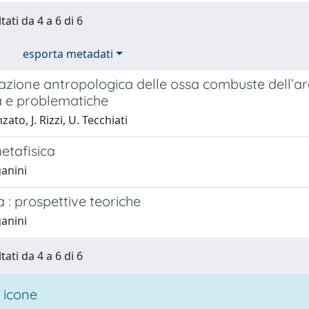
tati da 4 a 6 di 6
esporta metadati
azione antropologica delle ossa combuste dell’ar
a e problematiche
ato, J. Rizzi, U. Tecchiati
etafisica
ganini
: prospettive teoriche
ganini
tati da 4 a 6 di 6
 icone