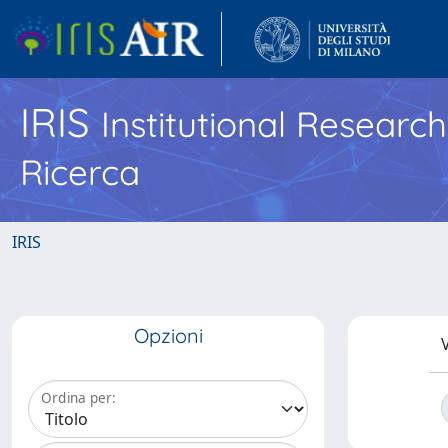
IRIS
Institutional Researc
Ricerca
IRIS
Opzioni
V
Ordina per: