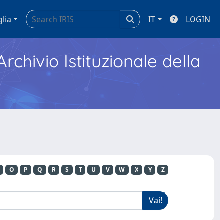
glia
IT
LOGIN
Archivio Istituzionale della
O
P
Q
R
S
T
U
V
W
X
Y
Z