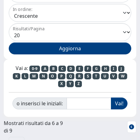
In ordine:
Risultati/Pagina
Vai a:
0-9
A
B
C
D
E
F
G
H
I
J
K
L
M
N
O
P
Q
R
S
T
U
V
W
X
Y
Z
o inserisci le iniziali:
Mostrati risultati da 6 a 9
di 9